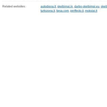
Related websites:
autodiena.lt
,
skelbimai.in
,
darbo-skelbimai.eu
,
skel
turtozona.lt
,
tiesa.com
,
perffecto.lt
,
mokslai.lt