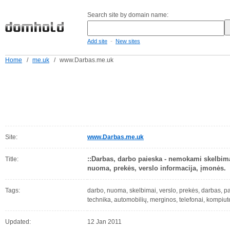
Search site by domain name:
-
Add site
New sites
Home
/
me.uk
/
www.Darbas.me.uk
Site:
www.Darbas.me.uk
::Darbas, darbo paieska - nemokami skelbima
Title:
nuoma, prekės, verslo informacija, įmonės.
Tags:
darbo, nuoma, skelbimai, verslo, prekės, darbas, pas
technika, automobilių, merginos, telefonai, kompiuter
Updated:
12 Jan 2011